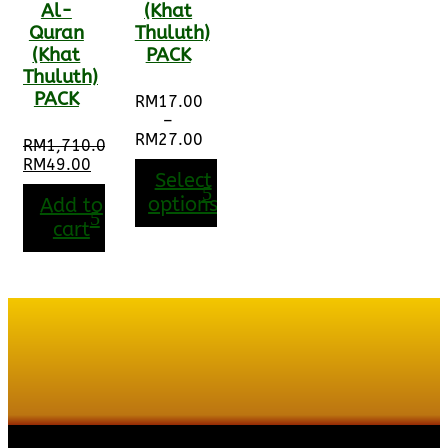
Al-
(Khat
Quran
Thuluth)
(Khat
PACK
Thuluth)
PACK
RM
17.00
–
RM
27.00
RM
1,710.00
Price
Original
RM
49.00
range:
Select
price
Current
RM17.00
was:
price
options
Add to
through
RM1,710.00.
is:
cart
RM27.00
RM49.00.