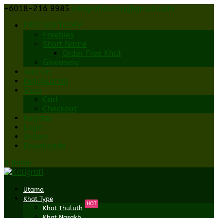
+6018-216 9985
kaligrafidotmy@gmail.com
FREE SOFTCOPY
Freebies
Short Name
Order Free Khat
Giveaway
Add On
Pengiklanan
Shop
Cart
Checkout
Register
Login
Orders
Downloads
0 Items
Utama
Khat Type
HOT
Khat Thuluth
Khat Nasakh