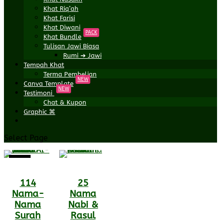
Khat Riq’ah
Khat Farisi
Khat Diwani
PACK
Khat Bundle
Tulisan Jawi Biasa
Rumi ➔ Jawi
Tempah Khat
Terma Pembelian
NEW
Canva Template
NEW
Testimoni
Chat & Kupon
Graphic ⌘
Select Page
Sale!
114
25
Nama-
Nama
Nama
Nabi &
Surah
Rasul