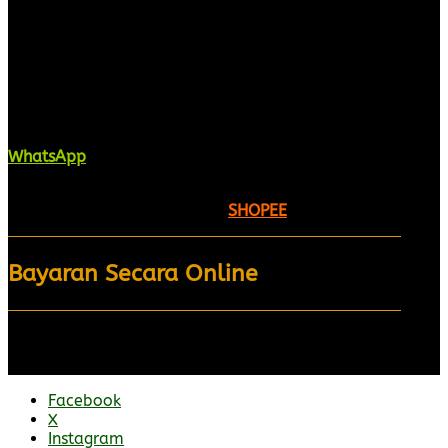
Kaligrafi.my merupakan website yang
menghimpunkan sofcopy tulisan jawi dan khat
untuk digunakan dipelbagai tempat. Setiap tulisan
adalah format digital dan vector. Sebarang
pertanyaan boleh diajukan di pautan ini =
WhatsApp
Kami beroperasi di
Kelantan, Malaysia.
Anda juga
boleh menempah melalui =
SHOPEE
Bayaran Secara Online
Facebook
X
Instagram