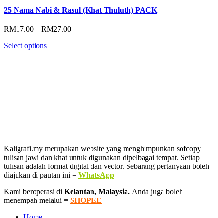
25 Nama Nabi & Rasul (Khat Thuluth) PACK
Price
RM
17.00
–
RM
27.00
range:
Select options
RM17.00
through
RM27.00
Kaligrafi.my merupakan website yang menghimpunkan sofcopy
tulisan jawi dan khat untuk digunakan dipelbagai tempat. Setiap
tulisan adalah format digital dan vector. Sebarang pertanyaan boleh
diajukan di pautan ini =
WhatsApp
Kami beroperasi di
Kelantan, Malaysia.
Anda juga boleh
menempah melalui =
SHOPEE
Home