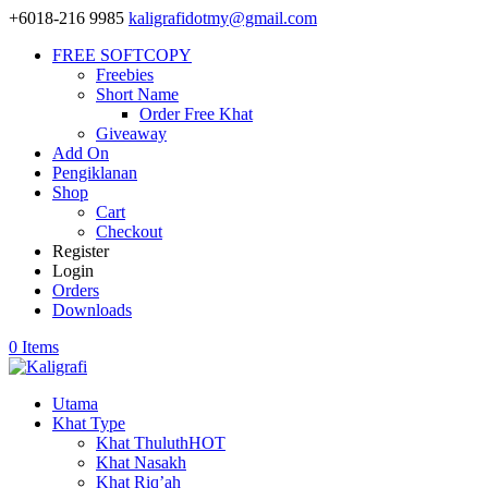
+6018-216 9985
kaligrafidotmy@gmail.com
FREE SOFTCOPY
Freebies
Short Name
Order Free Khat
Giveaway
Add On
Pengiklanan
Shop
Cart
Checkout
Register
Login
Orders
Downloads
0 Items
Utama
Khat Type
Khat Thuluth
HOT
Khat Nasakh
Khat Riq’ah