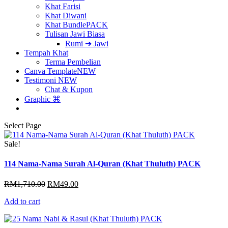
Khat Farisi
Khat Diwani
Khat Bundle
PACK
Tulisan Jawi Biasa
Rumi ➔ Jawi
Tempah Khat
Terma Pembelian
Canva Template
NEW
Testimoni
NEW
Chat & Kupon
Graphic ⌘
Select Page
Sale!
114 Nama-Nama Surah Al-Quran (Khat Thuluth) PACK
Original
Current
RM
1,710.00
RM
49.00
price
price
Add to cart
was:
is:
RM1,710.00.
RM49.00.