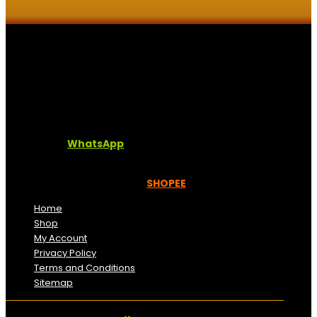
Kaligrafi.my merupakan website yang menghimpunkan
sofcopy tulisan jawi dan khat untuk digunakan
dipelbagai tempat. Setiap tulisan adalah format digital
dan vector. Sebarang pertanyaan boleh diajukan di
pautan ini =
WhatsApp
Kami beroperasi di
Kelantan, Malaysia.
Anda juga
boleh menempah melalui =
SHOPEE
Home
Shop
My Account
Privacy Policy
Terms and Conditions
Sitemap