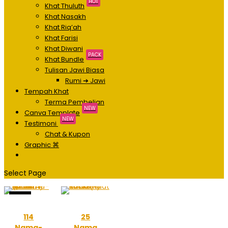
HOT
Khat Thuluth
Khat Nasakh
Khat Riq’ah
Khat Farisi
Khat Diwani
PACK
Khat Bundle
Tulisan Jawi Biasa
Rumi ➔ Jawi
Tempah Khat
Terma Pembelian
NEW
Canva Template
NEW
Testimoni
Chat & Kupon
Graphic ⌘
Select Page
Sale!
114
25
Nama-
Nama