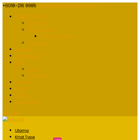
+6018-216 9985
kaligrafidotmy@gmail.com
FREE SOFTCOPY
Freebies
Short Name
Order Free Khat
Giveaway
Add On
Pengiklanan
Shop
Cart
Checkout
Register
Login
Orders
Downloads
0 Items
Utama
Khat Type