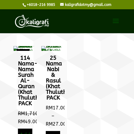
+6018-216 9985
kaligrafidotmy@gmail.com
Sale!
114
25
Nama-
Nama
Nama
Nabi
Surah
&
Al-
Rasul
Quran
(Khat
(Khat
Thuluth)
Thuluth)
PACK
PACK
RM
17.00
RM
1,710.00
–
Original
RM
49.00
RM
27.00
price
Current
Price