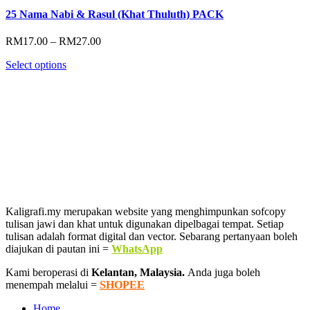
25 Nama Nabi & Rasul (Khat Thuluth) PACK
Price
RM
17.00
–
RM
27.00
range:
Select options
RM17.00
through
RM27.00
Kaligrafi.my merupakan website yang menghimpunkan sofcopy
tulisan jawi dan khat untuk digunakan dipelbagai tempat. Setiap
tulisan adalah format digital dan vector. Sebarang pertanyaan boleh
diajukan di pautan ini =
WhatsApp
Kami beroperasi di
Kelantan, Malaysia.
Anda juga boleh
menempah melalui =
SHOPEE
Home