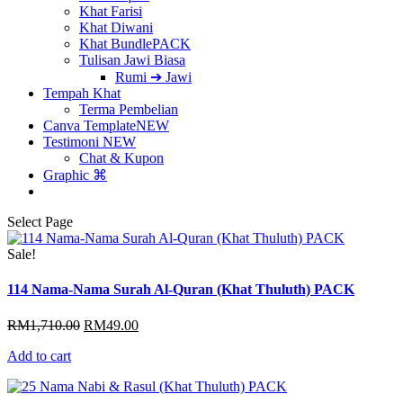
Khat Farisi
Khat Diwani
Khat Bundle
PACK
Tulisan Jawi Biasa
Rumi ➔ Jawi
Tempah Khat
Terma Pembelian
Canva Template
NEW
Testimoni
NEW
Chat & Kupon
Graphic ⌘
Select Page
Sale!
114 Nama-Nama Surah Al-Quran (Khat Thuluth) PACK
Original
Current
RM
1,710.00
RM
49.00
price
price
Add to cart
was:
is:
RM1,710.00.
RM49.00.