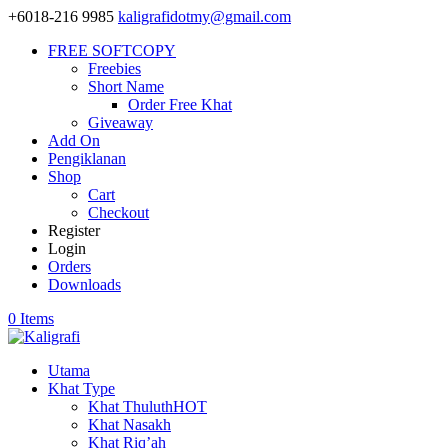
+6018-216 9985
kaligrafidotmy@gmail.com
FREE SOFTCOPY
Freebies
Short Name
Order Free Khat
Giveaway
Add On
Pengiklanan
Shop
Cart
Checkout
Register
Login
Orders
Downloads
0 Items
Utama
Khat Type
Khat Thuluth
HOT
Khat Nasakh
Khat Riq’ah