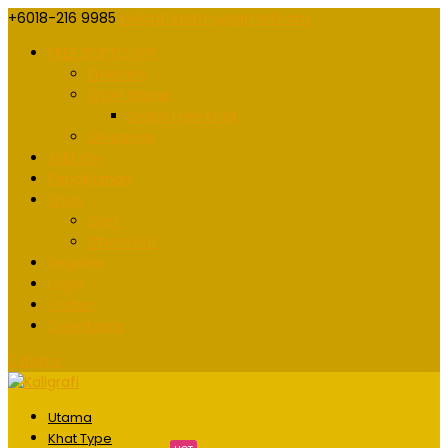
+6018-216 9985
kaligrafidotmy@gmail.com
FREE SOFTCOPY
Freebies
Short Name
Order Free Khat
Giveaway
Add On
Pengiklanan
Shop
Cart
Checkout
Register
Login
Orders
Downloads
0 Items
Utama
Khat Type