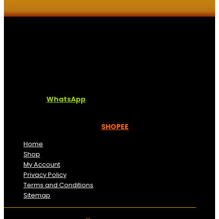
Kaligrafi.my merupakan website yang menghimpunkan
sofcopy tulisan jawi dan khat untuk digunakan
dipelbagai tempat. Setiap tulisan adalah format digital
dan vector. Sebarang pertanyaan boleh diajukan di
pautan ini =
WhatsApp
Kami beroperasi di
Kelantan, Malaysia.
Anda juga
boleh menempah melalui =
SHOPEE
Home
Shop
My Account
Privacy Policy
Terms and Conditions
Sitemap