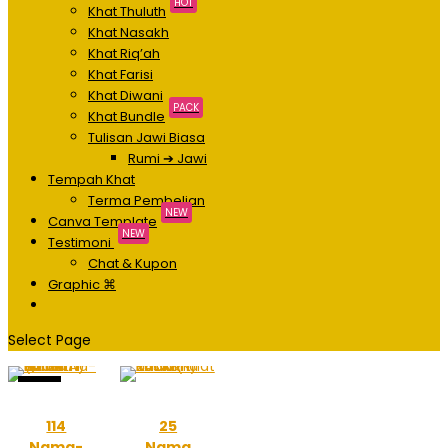
HOT
Khat Thuluth
Khat Nasakh
Khat Riq’ah
Khat Farisi
Khat Diwani
PACK
Khat Bundle
Tulisan Jawi Biasa
Rumi ➔ Jawi
Tempah Khat
Terma Pembelian
NEW
Canva Template
NEW
Testimoni
Chat & Kupon
Graphic ⌘
Select Page
Sale!
114
25
Nama-
Nama