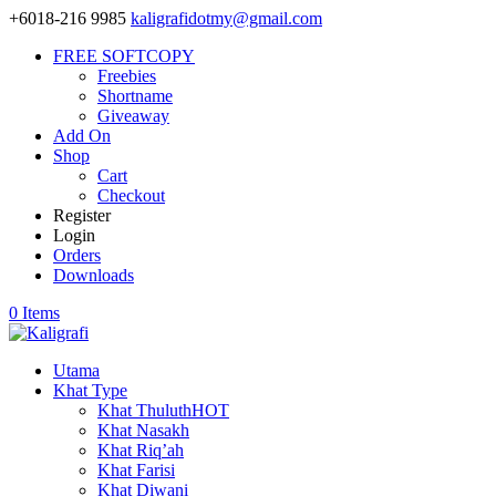
+6018-216 9985
kaligrafidotmy@gmail.com
FREE SOFTCOPY
Freebies
Shortname
Giveaway
Add On
Shop
Cart
Checkout
Register
Login
Orders
Downloads
0 Items
Utama
Khat Type
Khat Thuluth
HOT
Khat Nasakh
Khat Riq’ah
Khat Farisi
Khat Diwani