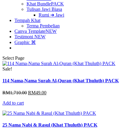
Khat Bundle
PACK
Tulisan Jawi Biasa
Rumi ➔ Jawi
Tempah Khat
Terma Pembelian
Canva Template
NEW
Testimoni
NEW
Graphic ⌘
Select Page
Sale!
114 Nama-Nama Surah Al-Quran (Khat Thuluth) PACK
Original
Current
RM
1,710.00
RM
49.00
price
price
Add to cart
was:
is:
RM1,710.00.
RM49.00.
25 Nama Nabi & Rasul (Khat Thuluth) PACK