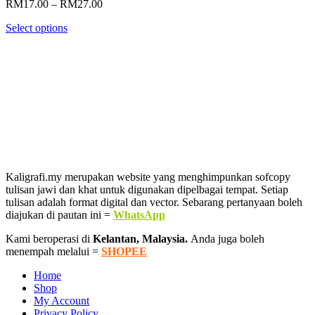
Price
RM
17.00
–
RM
27.00
range:
Select options
RM17.00
through
RM27.00
Kaligrafi.my merupakan website yang menghimpunkan sofcopy
tulisan jawi dan khat untuk digunakan dipelbagai tempat. Setiap
tulisan adalah format digital dan vector. Sebarang pertanyaan boleh
diajukan di pautan ini =
WhatsApp
Kami beroperasi di
Kelantan, Malaysia.
Anda juga boleh
menempah melalui =
SHOPEE
Home
Shop
My Account
Privacy Policy