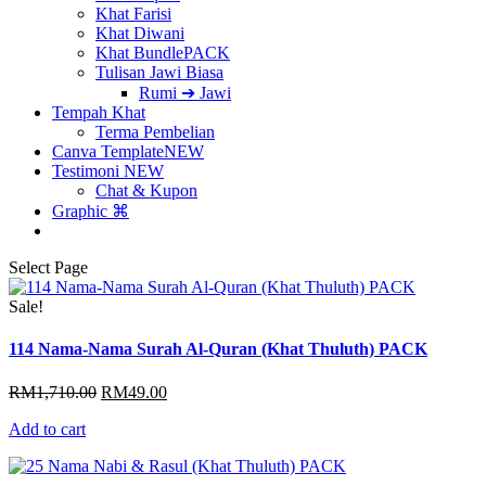
Khat Farisi
Khat Diwani
Khat Bundle
PACK
Tulisan Jawi Biasa
Rumi ➔ Jawi
Tempah Khat
Terma Pembelian
Canva Template
NEW
Testimoni
NEW
Chat & Kupon
Graphic ⌘
Select Page
Sale!
114 Nama-Nama Surah Al-Quran (Khat Thuluth) PACK
Original
Current
RM
1,710.00
RM
49.00
price
price
Add to cart
was:
is:
RM1,710.00.
RM49.00.