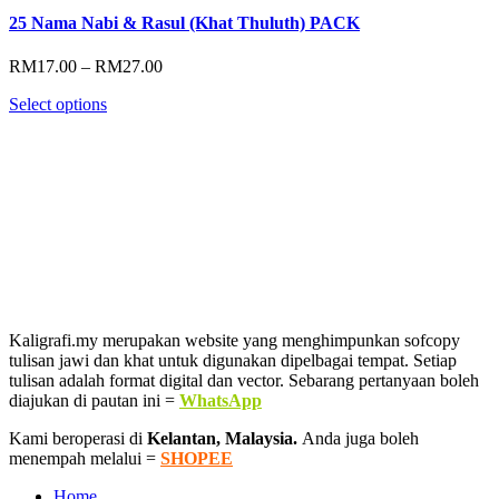
25 Nama Nabi & Rasul (Khat Thuluth) PACK
Price
RM
17.00
–
RM
27.00
range:
Select options
RM17.00
through
RM27.00
Kaligrafi.my merupakan website yang menghimpunkan sofcopy
tulisan jawi dan khat untuk digunakan dipelbagai tempat. Setiap
tulisan adalah format digital dan vector. Sebarang pertanyaan boleh
diajukan di pautan ini =
WhatsApp
Kami beroperasi di
Kelantan, Malaysia.
Anda juga boleh
menempah melalui =
SHOPEE
Home