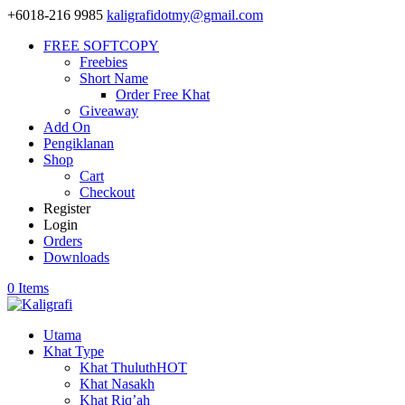
+6018-216 9985
kaligrafidotmy@gmail.com
FREE SOFTCOPY
Freebies
Short Name
Order Free Khat
Giveaway
Add On
Pengiklanan
Shop
Cart
Checkout
Register
Login
Orders
Downloads
0 Items
Utama
Khat Type
Khat Thuluth
HOT
Khat Nasakh
Khat Riq’ah