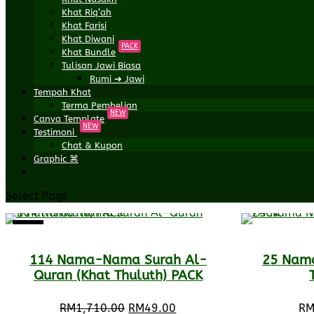
Khat Riq’ah
Khat Farisi
Khat Diwani
PACK
Khat Bundle
Tulisan Jawi Biasa
Rumi ➔ Jawi
Tempah Khat
Terma Pembelian
NEW
Canva Template
NEW
Testimoni
Chat & Kupon
Graphic ⌘
Select Page
Sale!
114 Nama-Nama Surah Al-
25 Nama
Quran (Khat Thuluth) PACK
Original
Current
RM
1,710.00
RM
49.00
R