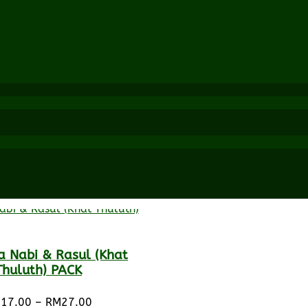
 Nabi & Rasul (Khat
Thuluth) PACK
Price
M
17.00
–
RM
27.00