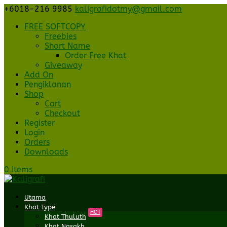
+6018-216 9985
kaligrafidotmy@gmail.com
FREE SOFTCOPY
Freebies
Short Name
Order Free Khat
Giveaway
Add On
Pengiklanan
Shop
Cart
Checkout
Register
Login
Orders
Downloads
0 Items
Utama
Khat Type
HOT
Khat Thuluth
Khat Nasakh