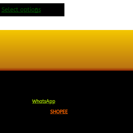
range:
RM17.00
Select options
through
RM27.00
opy tulisan jawi dan khat untuk digunakan dipelbagai te
i pautan ini =
WhatsApp
 menempah melalui =
SHOPEE