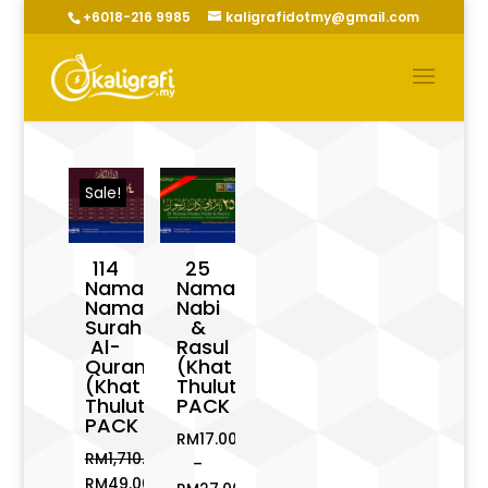
+6018-216 9985
kaligrafidotmy@gmail.com
Sale!
114
25
Nama-
Nama
Nama
Nabi
Surah
&
Al-
Rasul
Quran
(Khat
(Khat
Thuluth)
Thuluth)
PACK
PACK
RM
17.00
RM
1,710.00
–
Original
RM
49.00