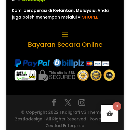
Kami beroperasi di
Kelantan, Malaysia.
Anda
juga boleh menempah melalui =
SHOPEE
Bayaran Secara Online
0
© Copyright 2022 I Kaligrafi V3 Theme by
Zestladesign I All Rights Reserved I Powered by
Zestlad Enterprise