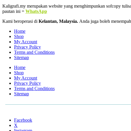
Kaligrafi.my merupakan website yang menghimpunkan sofcopy tulisan j
pautan ini =
WhatsApp
Kami beroperasi di
Kelantan, Malaysia.
Anda juga boleh menempah
Home
Shop
My Account
Privacy Policy
Terms and Conditions
Sitemap
Home
Shop
My Account
Privacy Policy
Terms and Conditions
Sitemap
Facebook
X
Instagram