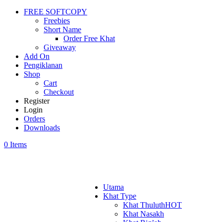
FREE SOFTCOPY
Freebies
Short Name
Order Free Khat
Giveaway
Add On
Pengiklanan
Shop
Cart
Checkout
Register
Login
Orders
Downloads
0 Items
Utama
Khat Type
Khat Thuluth
HOT
Khat Nasakh