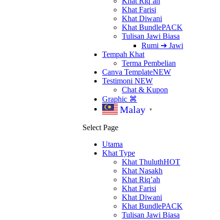
Khat Riq’ah
Khat Farisi
Khat Diwani
Khat Bundle
PACK
Tulisan Jawi Biasa
Rumi ➔ Jawi
Tempah Khat
Terma Pembelian
Canva Template
NEW
Testimoni
NEW
Chat & Kupon
Graphic ⌘
Malay
▼
Select Page
Utama
Khat Type
Khat Thuluth
HOT
Khat Nasakh
Khat Riq’ah
Khat Farisi
Khat Diwani
Khat Bundle
PACK
Tulisan Jawi Biasa