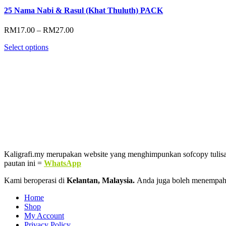
25 Nama Nabi & Rasul (Khat Thuluth) PACK
Price
RM
17.00
–
RM
27.00
range:
Select options
RM17.00
through
RM27.00
Kaligrafi.my merupakan website yang menghimpunkan sofcopy tulisan j
pautan ini =
WhatsApp
Kami beroperasi di
Kelantan, Malaysia.
Anda juga boleh menempah
Home
Shop
My Account
Privacy Policy