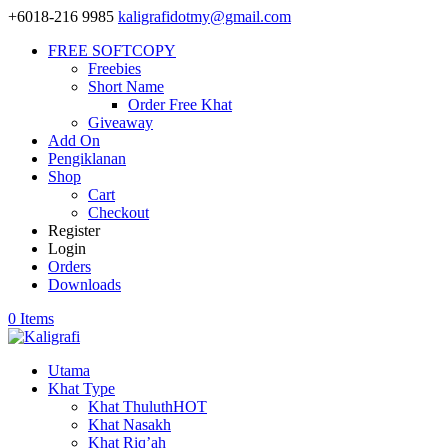
+6018-216 9985
kaligrafidotmy@gmail.com
FREE SOFTCOPY
Freebies
Short Name
Order Free Khat
Giveaway
Add On
Pengiklanan
Shop
Cart
Checkout
Register
Login
Orders
Downloads
0 Items
Utama
Khat Type
Khat Thuluth
HOT
Khat Nasakh
Khat Riq’ah