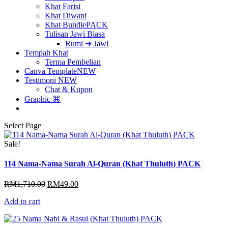
Khat Farisi
Khat Diwani
Khat Bundle
PACK
Tulisan Jawi Biasa
Rumi ➔ Jawi
Tempah Khat
Terma Pembelian
Canva Template
NEW
Testimoni
NEW
Chat & Kupon
Graphic ⌘
Select Page
Sale!
114 Nama-Nama Surah Al-Quran (Khat Thuluth) PACK
Original
Current
RM
1,710.00
RM
49.00
price
price
Add to cart
was:
is:
RM1,710.00.
RM49.00.