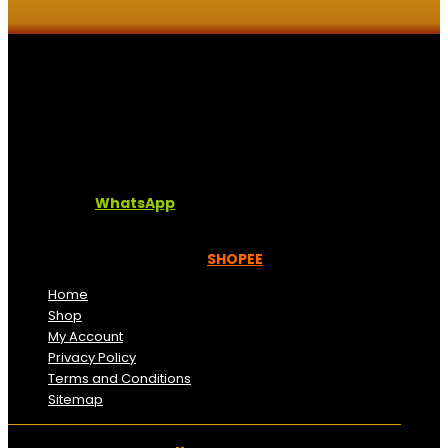
Kaligrafi.my merupakan website yang menghimpunkan
sofcopy tulisan jawi dan khat untuk digunakan
dipelbagai tempat. Setiap tulisan adalah format digital
dan vector. Sebarang pertanyaan boleh diajukan di
pautan ini =
WhatsApp
Kami beroperasi di
Kelantan, Malaysia.
Anda juga
boleh menempah melalui =
SHOPEE
Home
Shop
My Account
Privacy Policy
Terms and Conditions
Sitemap