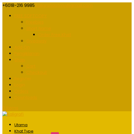
+6018-216 9985
kaligrafidotmy@gmail.com
FREE SOFTCOPY
Freebies
Short Name
Order Free Khat
Giveaway
Add On
Pengiklanan
Shop
Cart
Checkout
Register
Login
Orders
Downloads
0 Items
Utama
Khat Type