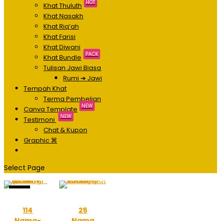
HOT
Khat Thuluth
Khat Nasakh
Khat Riq’ah
Khat Farisi
Khat Diwani
PACK
Khat Bundle
Tulisan Jawi Biasa
Rumi ➔ Jawi
Tempah Khat
Terma Pembelian
NEW
Canva Template
NEW
Testimoni
Chat & Kupon
Graphic ⌘
Select Page
Sale!
114
25
Nama-
Nama