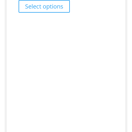
range:
Select options
RM17.00
through
RM27.00