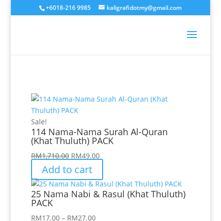
+6018-216 9985
kaligrafidotmy@gmail.com
Sale!
114 Nama-Nama Surah Al-Quran
(Khat Thuluth) PACK
Original
Current
RM
1,710.00
RM
49.00
price
price
Add to cart
was:
is:
RM1,710.00.
RM49.00.
25 Nama Nabi & Rasul (Khat Thuluth)
PACK
Price
RM
17.00
–
RM
27.00