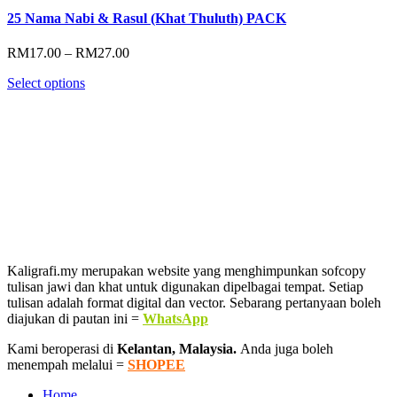
25 Nama Nabi & Rasul (Khat Thuluth) PACK
Price
RM
17.00
–
RM
27.00
range:
Select options
RM17.00
through
RM27.00
Kaligrafi.my merupakan website yang menghimpunkan sofcopy
tulisan jawi dan khat untuk digunakan dipelbagai tempat. Setiap
tulisan adalah format digital dan vector. Sebarang pertanyaan boleh
diajukan di pautan ini =
WhatsApp
Kami beroperasi di
Kelantan, Malaysia.
Anda juga boleh
menempah melalui =
SHOPEE
Home