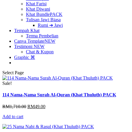
Khat Farisi
Khat Diwani
Khat Bundle
PACK
Tulisan Jawi Biasa
Rumi ➔ Jawi
Tempah Khat
Terma Pembelian
Canva Template
NEW
Testimoni
NEW
Chat & Kupon
Graphic ⌘
Select Page
Sale!
114 Nama-Nama Surah Al-Quran (Khat Thuluth) PACK
Original
Current
RM
1,710.00
RM
49.00
price
price
Add to cart
was:
is:
RM1,710.00.
RM49.00.