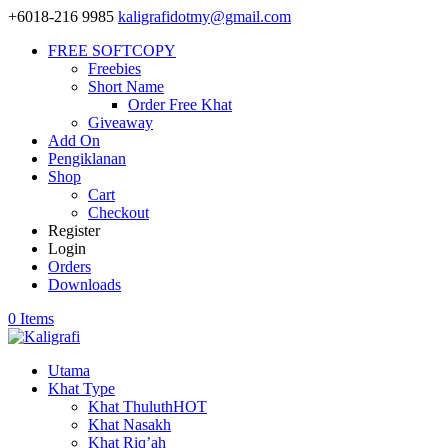
+6018-216 9985
kaligrafidotmy@gmail.com
FREE SOFTCOPY
Freebies
Short Name
Order Free Khat
Giveaway
Add On
Pengiklanan
Shop
Cart
Checkout
Register
Login
Orders
Downloads
0 Items
Utama
Khat Type
Khat Thuluth
HOT
Khat Nasakh
Khat Riq’ah