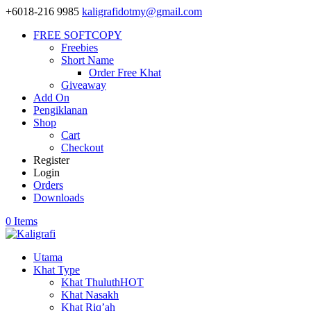
+6018-216 9985
kaligrafidotmy@gmail.com
FREE SOFTCOPY
Freebies
Short Name
Order Free Khat
Giveaway
Add On
Pengiklanan
Shop
Cart
Checkout
Register
Login
Orders
Downloads
0 Items
Utama
Khat Type
Khat Thuluth
HOT
Khat Nasakh
Khat Riq’ah