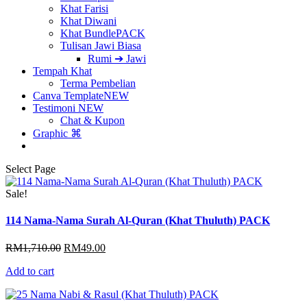
Khat Farisi
Khat Diwani
Khat Bundle
PACK
Tulisan Jawi Biasa
Rumi ➔ Jawi
Tempah Khat
Terma Pembelian
Canva Template
NEW
Testimoni
NEW
Chat & Kupon
Graphic ⌘
Select Page
Sale!
114 Nama-Nama Surah Al-Quran (Khat Thuluth) PACK
Original
Current
RM
1,710.00
RM
49.00
price
price
Add to cart
was:
is:
RM1,710.00.
RM49.00.