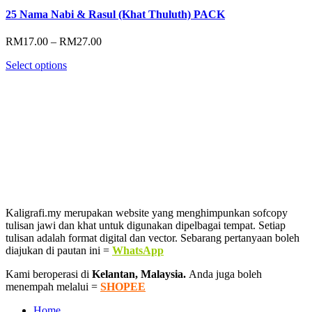
25 Nama Nabi & Rasul (Khat Thuluth) PACK
Price
RM
17.00
–
RM
27.00
range:
Select options
RM17.00
through
RM27.00
Kaligrafi.my merupakan website yang menghimpunkan sofcopy
tulisan jawi dan khat untuk digunakan dipelbagai tempat. Setiap
tulisan adalah format digital dan vector. Sebarang pertanyaan boleh
diajukan di pautan ini =
WhatsApp
Kami beroperasi di
Kelantan, Malaysia.
Anda juga boleh
menempah melalui =
SHOPEE
Home