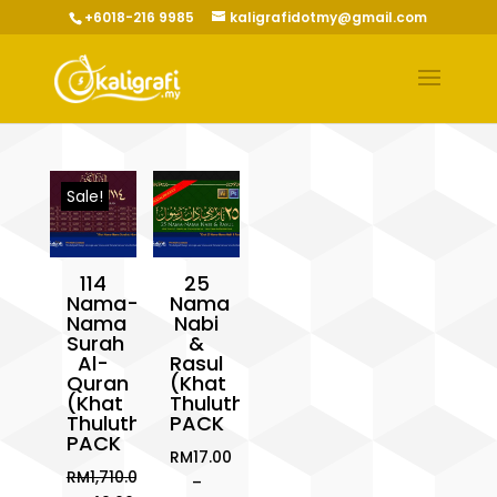
+6018-216 9985
kaligrafidotmy@gmail.com
Sale!
114
25
Nama-
Nama
Nama
Nabi
Surah
&
Al-
Rasul
Quran
(Khat
(Khat
Thuluth)
Thuluth)
PACK
PACK
RM
17.00
RM
1,710.00
–