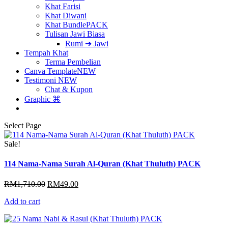
Khat Farisi
Khat Diwani
Khat Bundle
PACK
Tulisan Jawi Biasa
Rumi ➔ Jawi
Tempah Khat
Terma Pembelian
Canva Template
NEW
Testimoni
NEW
Chat & Kupon
Graphic ⌘
Select Page
Sale!
114 Nama-Nama Surah Al-Quran (Khat Thuluth) PACK
Original
Current
RM
1,710.00
RM
49.00
price
price
Add to cart
was:
is:
RM1,710.00.
RM49.00.