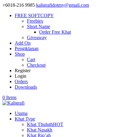
+6018-216 9985
kaligrafidotmy@gmail.com
FREE SOFTCOPY
Freebies
Short Name
Order Free Khat
Giveaway
Add On
Pengiklanan
Shop
Cart
Checkout
Register
Login
Orders
Downloads
0 Items
Utama
Khat Type
Khat Thuluth
HOT
Khat Nasakh
Khat Riq’ah