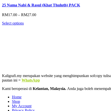
25 Nama Nabi & Rasul (Khat Thuluth) PACK
Price
RM
17.00
–
RM
27.00
range:
Select options
RM17.00
through
RM27.00
Kaligrafi.my merupakan website yang menghimpunkan sofcopy tulisan j
pautan ini =
WhatsApp
Kami beroperasi di
Kelantan, Malaysia.
Anda juga boleh menempah
Home
Shop
My Account
Privacy Policy