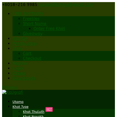
+6018-216 9985
kaligrafidotmy@gmail.com
FREE SOFTCOPY
Freebies
Short Name
Order Free Khat
Giveaway
Add On
Pengiklanan
Shop
Cart
Checkout
Register
Login
Orders
Downloads
0 Items
Utama
Khat Type
HOT
Khat Thuluth
Khat Nasakh