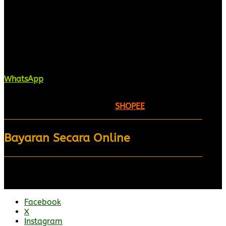
Kaligrafi.my merupakan website yang
menghimpunkan sofcopy tulisan jawi dan khat
untuk digunakan dipelbagai tempat. Setiap tulisan
adalah format digital dan vector. Sebarang
pertanyaan boleh diajukan di pautan ini =
WhatsApp
Kami beroperasi di
Kelantan, Malaysia.
Anda juga
boleh menempah melalui =
SHOPEE
Bayaran Secara Online
Facebook
X
Instagram