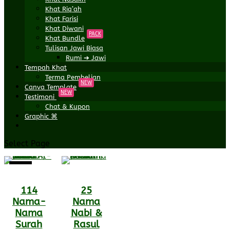
Khat Riq’ah
Khat Farisi
Khat Diwani
PACK
Khat Bundle
Tulisan Jawi Biasa
Rumi ➔ Jawi
Tempah Khat
Terma Pembelian
NEW
Canva Template
NEW
Testimoni
Chat & Kupon
Graphic ⌘
Select Page
Sale!
114
25
Nama-
Nama
Nama
Nabi &
Surah
Rasul