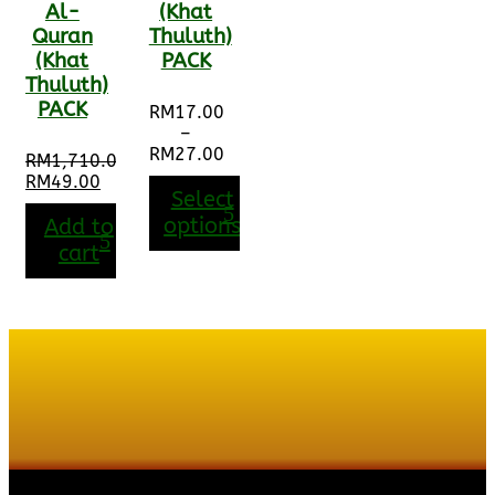
Al-
(Khat
Quran
Thuluth)
(Khat
PACK
Thuluth)
PACK
RM
17.00
–
RM
27.00
RM
1,710.00
Price
Original
RM
49.00
range:
Select
price
Current
RM17.00
was:
price
options
Add to
through
RM1,710.00.
is:
cart
RM27.00
RM49.00.