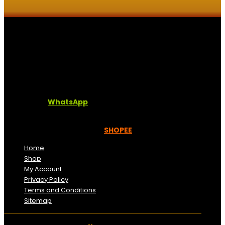
Kaligrafi.my merupakan website yang menghimpunkan
sofcopy tulisan jawi dan khat untuk digunakan
dipelbagai tempat. Setiap tulisan adalah format digital
dan vector. Sebarang pertanyaan boleh diajukan di
pautan ini =
WhatsApp
Kami beroperasi di
Kelantan, Malaysia.
Anda juga
boleh menempah melalui =
SHOPEE
Home
Shop
My Account
Privacy Policy
Terms and Conditions
Sitemap