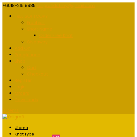
+6018-216 9985
kaligrafidotmy@gmail.com
FREE SOFTCOPY
Freebies
Short Name
Order Free Khat
Giveaway
Add On
Pengiklanan
Shop
Cart
Checkout
Register
Login
Orders
Downloads
0 Items
Utama
Khat Type