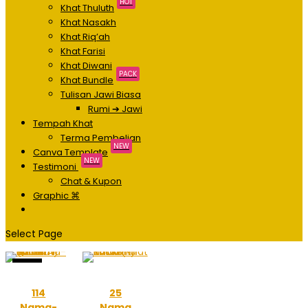
HOT
Khat Thuluth
Khat Nasakh
Khat Riq’ah
Khat Farisi
Khat Diwani
PACK
Khat Bundle
Tulisan Jawi Biasa
Rumi ➔ Jawi
Tempah Khat
Terma Pembelian
NEW
Canva Template
NEW
Testimoni
Chat & Kupon
Graphic ⌘
Select Page
Sale!
114
25
Nama-
Nama