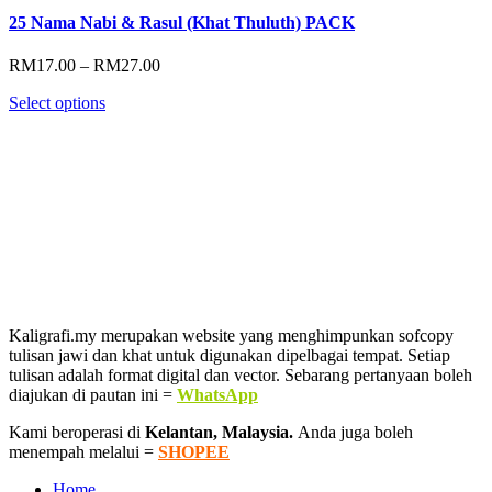
25 Nama Nabi & Rasul (Khat Thuluth) PACK
Price
RM
17.00
–
RM
27.00
range:
Select options
RM17.00
through
RM27.00
Kaligrafi.my merupakan website yang menghimpunkan sofcopy
tulisan jawi dan khat untuk digunakan dipelbagai tempat. Setiap
tulisan adalah format digital dan vector. Sebarang pertanyaan boleh
diajukan di pautan ini =
WhatsApp
Kami beroperasi di
Kelantan, Malaysia.
Anda juga boleh
menempah melalui =
SHOPEE
Home