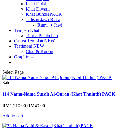
Khat Farisi
Khat Diwani
Khat Bundle
PACK
Tulisan Jawi Biasa
Rumi ➔ Jawi
Tempah Khat
Terma Pembelian
Canva Template
NEW
Testimoni
NEW
Chat & Kupon
Graphic ⌘
Select Page
Sale!
114 Nama-Nama Surah Al-Quran (Khat Thuluth) PACK
Original
Current
RM
1,710.00
RM
49.00
price
price
Add to cart
was:
is:
RM1,710.00.
RM49.00.