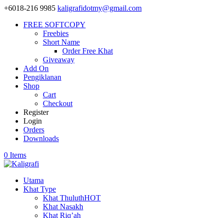
+6018-216 9985
kaligrafidotmy@gmail.com
FREE SOFTCOPY
Freebies
Short Name
Order Free Khat
Giveaway
Add On
Pengiklanan
Shop
Cart
Checkout
Register
Login
Orders
Downloads
0 Items
Utama
Khat Type
Khat Thuluth
HOT
Khat Nasakh
Khat Riq’ah