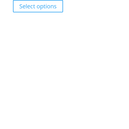
range:
Select options
RM17.00
through
RM27.00