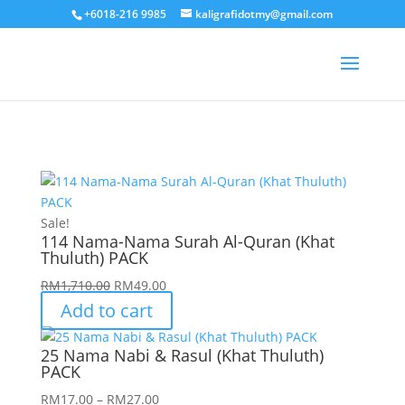
+6018-216 9985
kaligrafidotmy@gmail.com
Sale!
114 Nama-Nama Surah Al-Quran (Khat
Thuluth) PACK
Original
Current
RM
1,710.00
RM
49.00
price
price
Add to cart
was:
is:
RM1,710.00.
RM49.00.
25 Nama Nabi & Rasul (Khat Thuluth)
PACK
Price
RM
17.00
–
RM
27.00