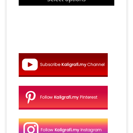
through
RM27.00