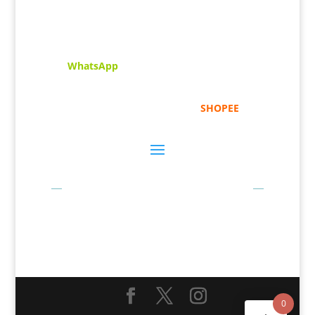
menghimpunkan sofcopy tulisan jawi dan khat
untuk digunakan dipelbagai tempat. Setiap
tulisan adalah format digital dan vector.
Sebarang pertanyaan boleh diajukan di pautan
ini =
WhatsApp
Kami beroperasi di
Kelantan, Malaysia.
Anda
juga boleh menempah melalui =
SHOPEE
Bayaran Secara Online
0