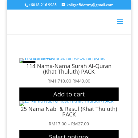
+6018-216 9985
kaligrafidotmy@gmail.com
Sale!
114 Nama-Nama Surah Al-Quran
(Khat Thuluth) PACK
Original
Current
RM
1,710.00
RM
49.00
price
price
Add to cart
was:
is:
RM1,710.00.
RM49.00.
25 Nama Nabi & Rasul (Khat Thuluth)
PACK
Price
RM
17.00
–
RM
27.00
range:
Select options
RM17.00