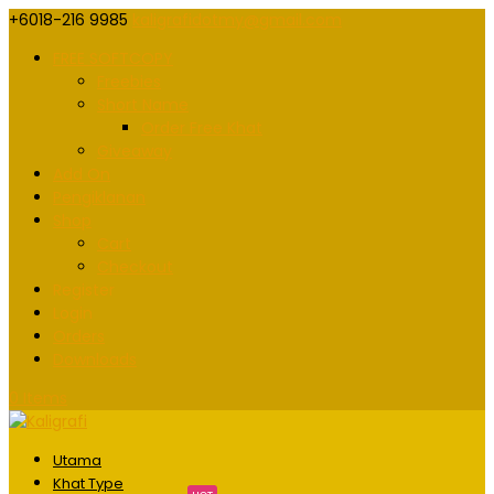
+6018-216 9985
kaligrafidotmy@gmail.com
FREE SOFTCOPY
Freebies
Short Name
Order Free Khat
Giveaway
Add On
Pengiklanan
Shop
Cart
Checkout
Register
Login
Orders
Downloads
0 Items
Utama
Khat Type