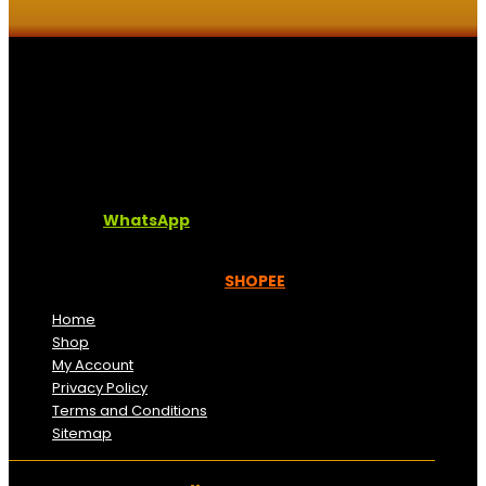
Kaligrafi.my merupakan website yang menghimpunkan
sofcopy tulisan jawi dan khat untuk digunakan
dipelbagai tempat. Setiap tulisan adalah format digital
dan vector. Sebarang pertanyaan boleh diajukan di
pautan ini =
WhatsApp
Kami beroperasi di
Kelantan, Malaysia.
Anda juga
boleh menempah melalui =
SHOPEE
Home
Shop
My Account
Privacy Policy
Terms and Conditions
Sitemap