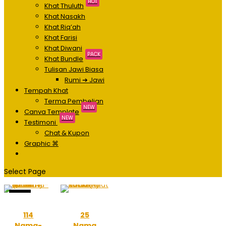
HOT
Khat Thuluth
Khat Nasakh
Khat Riq’ah
Khat Farisi
Khat Diwani
PACK
Khat Bundle
Tulisan Jawi Biasa
Rumi ➔ Jawi
Tempah Khat
Terma Pembelian
NEW
Canva Template
NEW
Testimoni
Chat & Kupon
Graphic ⌘
Select Page
Sale!
114
25
Nama-
Nama