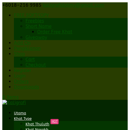
+6018-216 9985
kaligrafidotmy@gmail.com
FREE SOFTCOPY
Freebies
Short Name
Order Free Khat
Giveaway
Add On
Pengiklanan
Shop
Cart
Checkout
Register
Login
Orders
Downloads
0 Items
Utama
Khat Type
HOT
Khat Thuluth
Khat Nasakh