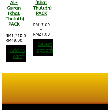
Al-
(Khat
Quran
Thuluth)
(Khat
PACK
Thuluth)
PACK
RM
17.00
–
RM
27.00
RM
1,710.00
Price
Original
RM
49.00
range:
Select
price
Current
RM17.00
was:
price
options
Add to
through
RM1,710.00.
is:
cart
RM27.00
RM49.00.