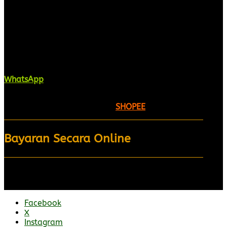
Kaligrafi.my merupakan website yang
menghimpunkan sofcopy tulisan jawi dan khat
untuk digunakan dipelbagai tempat. Setiap tulisan
adalah format digital dan vector. Sebarang
pertanyaan boleh diajukan di pautan ini =
WhatsApp
Kami beroperasi di
Kelantan, Malaysia.
Anda juga
boleh menempah melalui =
SHOPEE
Bayaran Secara Online
Facebook
X
Instagram