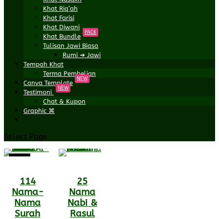
Khat Riq’ah
Khat Farisi
Khat Diwani
PACK
Khat Bundle
Tulisan Jawi Biasa
Rumi ➔ Jawi
Tempah Khat
Terma Pembelian
NEW
Canva Template
NEW
Testimoni
Chat & Kupon
Graphic ⌘
Select Page
Sale!
114
25
Nama-
Nama
Nama
Nabi &
Surah
Rasul