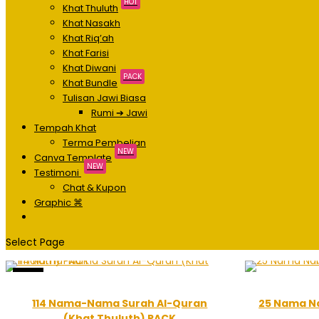
HOT
Khat Thuluth
Khat Nasakh
Khat Riq’ah
Khat Farisi
Khat Diwani
PACK
Khat Bundle
Tulisan Jawi Biasa
Rumi ➔ Jawi
Tempah Khat
Terma Pembelian
NEW
Canva Template
NEW
Testimoni
Chat & Kupon
Graphic ⌘
Select Page
Sale!
114 Nama-Nama Surah Al-Quran
25 Nama Na
(Khat Thuluth) PACK