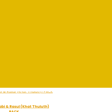
bi & Rasul (Khat Thuluth)
PACK