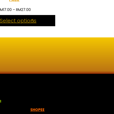
Price
RM
17.00
–
RM
27.00
range:
Select options
RM17.00
through
RM27.00
lisan jawi dan khat untuk digunakan dipelbagai tempat. Setiap
p
empah melalui =
SHOPEE