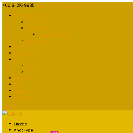
+6018-216 9985
kaligrafidotmy@gmail.com
FREE SOFTCOPY
Freebies
Short Name
Order Free Khat
Giveaway
Add On
Pengiklanan
Shop
Cart
Checkout
Register
Login
Orders
Downloads
0 Items
Utama
Khat Type