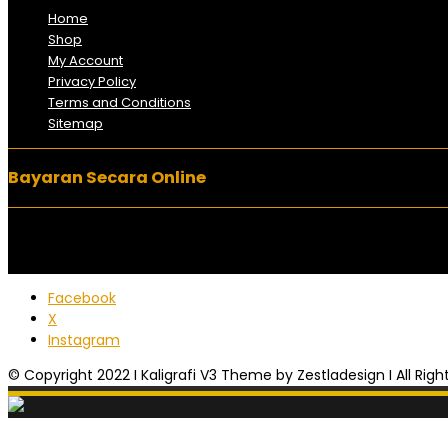
Home
Shop
My Account
Privacy Policy
Terms and Conditions
Sitemap
Bayaran Secara Online
Facebook
X
Instagram
© Copyright 2022 I Kaligrafi V3 Theme by Zestladesign I All Rig