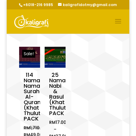
+6018-216 9985
kaligrafidotmy@gmail.com
Sale!
114
25
Nama-
Nama
Nama
Nabi
Surah
&
Al-
Rasul
Quran
(Khat
(Khat
Thuluth)
Thuluth)
PACK
PACK
RM
17.00
RM
1,710.00
–
Original
RM
49.00