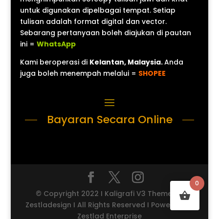
untuk digunakan dipelbagai tempat. Setiap
tulisan adalah format digital dan vector.
Sebarang pertanyaan boleh diajukan di pautan
ini =
WhatsApp
Kami beroperasi di
Kelantan, Malaysia.
Anda
juga boleh menempah melalui =
SHOPEE
Bayaran Secara Online
0
© Copyright 2022 I Kaligrafi V3 Theme by
Zestladesign I All Rights Reserved I Powered by
Zestlad Enterprise