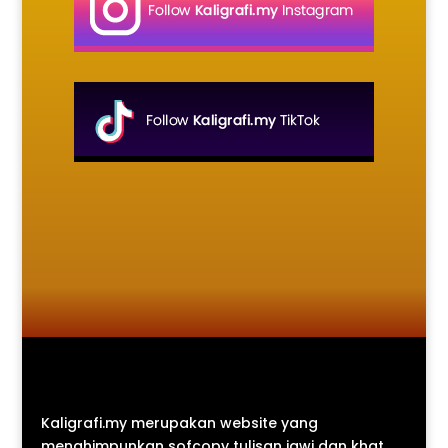
Kaligrafi.my merupakan website yang
menghimpunkan sofcopy tulisan jawi dan khat