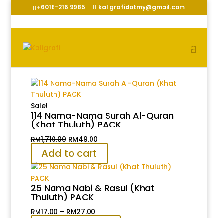
+6018-216 9985
kaligrafidotmy@gmail.com
Sale!
114 Nama-Nama Surah Al-Quran
(Khat Thuluth) PACK
Original
Current
RM
1,710.00
RM
49.00
price
price
Add to cart
was:
is:
RM1,710.00.
RM49.00.
25 Nama Nabi & Rasul (Khat
Thuluth) PACK
Price
RM
17.00
–
RM
27.00