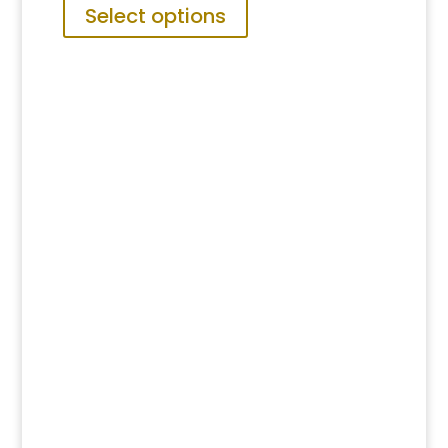
range:
Select options
RM17.00
through
RM27.00