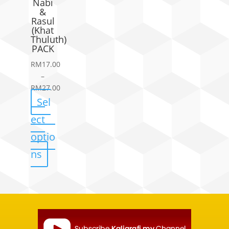
Nabi
&
Rasul
(Khat
Thuluth)
PACK
RM
17.00
–
RM
27.00
Price
Sel
range:
ect
RM17.00
through
optio
RM27.00
ns