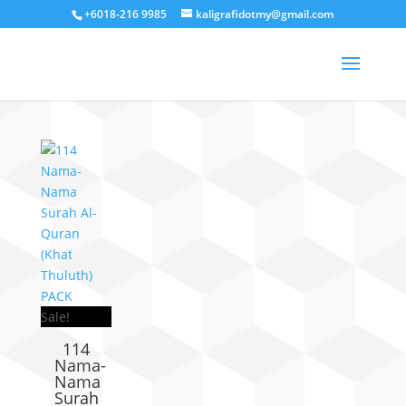
+6018-216 9985
kaligrafidotmy@gmail.com
Sale!
114
Nama-
Nama
Surah