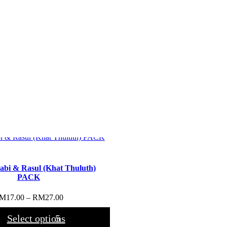
bi & Rasul (Khat Thuluth)
PACK
Price
M
17.00
–
RM
27.00
range:
RM17.00
Select options
through