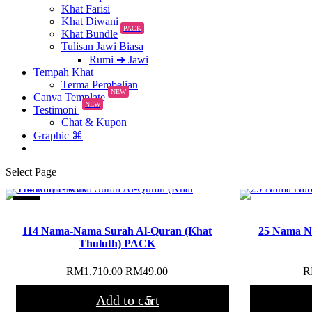
Khat Farisi
Khat Diwani
PACK
Khat Bundle
Tulisan Jawi Biasa
Rumi ➔ Jawi
Tempah Khat
Terma Pembelian
NEW
Canva Template
NEW
Testimoni
Chat & Kupon
Graphic ⌘
Select Page
Sale!
114 Nama-Nama Surah Al-Quran (Khat
25 Nama Na
Thuluth) PACK
Original
Current
RM
1,710.00
RM
49.00
R
price
price
was:
is:
Add to cart
RM1,710.00.
RM49.00.