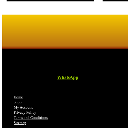
Kaligrafi.my merupakan website yang menghimpunkan sofcopy tulisan j
boleh diajukan di pautan ini =
WhatsApp
Kami beroperasi di
Kelantan, Malaysia.
Anda juga boleh menempah
Home
Shop
My Account
Privacy Policy
Terms and Conditions
Sitemap