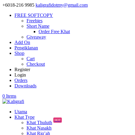
+6018-216 9985
kaligrafidotmy@gmail.com
FREE SOFTCOPY
Freebies
Short Name
Order Free Khat
Giveaway
Add On
Pengiklanan
Shop
Cart
Checkout
Register
Login
Orders
Downloads
0 Items
Utama
Khat Type
HOT
Khat Thuluth
Khat Nasakh
Khat Riq’ah